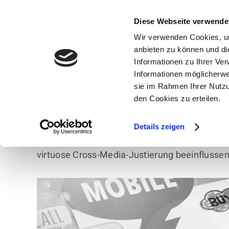
Zum
Inhalt
Diese Webseite verwende
springen
Wir verwenden Cookies, um
anbieten zu können und di
Informationen zu Ihrer Ve
Informationen möglicherwe
sie im Rahmen Ihrer Nutzu
Aufbau, Art und Fortsetzung eines 
den Cookies zu erteilen.
Erfolgsfaktoren. Da der Kunde selt
und Emotionen einkauft, spielen Pro
Details zeigen
Aufbereitung von Inhalten und Designs eine w
virtuose Cross-Media-Justierung beeinflusse