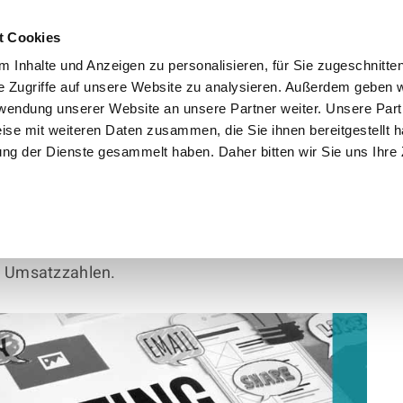
t Cookies
 Inhalte und Anzeigen zu personalisieren, für Sie zugeschnitte
e Zugriffe auf unsere Website zu analysieren. Außerdem geben w
rwendung unserer Website an unsere Partner weiter. Unsere Part
ise mit weiteren Daten zusammen, die Sie ihnen bereitgestellt h
ng der Dienste gesammelt haben. Daher bitten wir Sie uns Ihr
Dialogs zum Kunden sind entscheidende
en nur das Produkt als vielmehr Problemlösungen
duktstories, eine werbepsychologisch sinnvolle
ichtige Rolle. Aber auch Absatzkanäle und eine
n Umsatzzahlen.